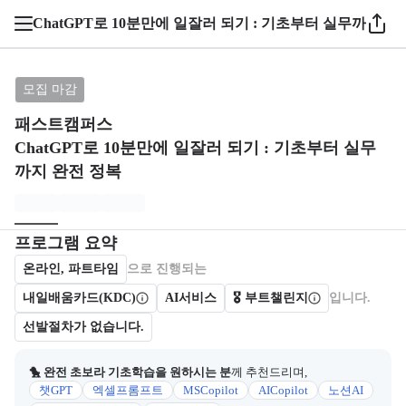
ChatGPT로 10분만에 일잘러 되기 : 기초부터 실무까지 완
브랜드: 패스트캠퍼스, 과정명: ChatGPT로 10분만에
모집 마감
패스트캠퍼스
ChatGPT로 10분만에 일잘러 되기 : 기초부터 실무
까지 완전 정복
모집개요
캠프를 운영하거나 참여하는 회사 정보를 카드 형태로 제공한다.
프로그램 요약
온라인, 파트타임
으로 진행되는
내일배움카드(KDC)
AI서비스
🎖️ 부트챌린지
입니다.
선발절차가 없습니다.
🐤 완전 초보라 기초학습을 원하시는 분
께 추천드리며,
챗GPT
엑셀프롬프트
MSCopilot
AICopilot
노션AI