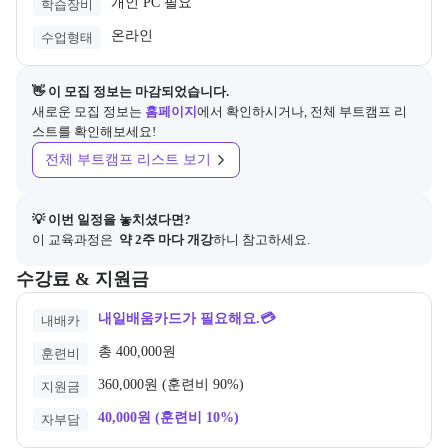
개인 PC 필요
학습장비
온라인
수업형태
👋 이 모집 정보는 마감되었습니다.
새로운 모집 정보는
홈페이지
에서 확인하시거나, 전체 부트캠프 리
스트를 확인해보세요!
전체 부트캠프 리스트 보기
💡 이번 일정을 놓치셨다면?
이 교육과정은
 약 2주 마다 개강
하니 참고하세요.
교육과정의 비용 및 결제 관련 정보를 안내한다. 필요 시 정부지원 과정
수강료 & 지원금
내일배움카드가 필요해요.💳
내배카
총 400,000원
훈련비
360,000원 (훈련비 90%)
지원금
40,000원 (훈련비 10%)
자부담