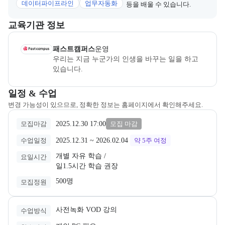
데이터파이프라인
업무자동화
등을 배울 수 있습니다.
이 섹션에서는 부트캠프를 운영하거나 주관하는 회사의 정보를 카드 
교육기관 정보
패스트캠퍼스
은(는) 본 부트캠프의
운영
사로, 상세 소개 페이지로 
패스트캠퍼스
운영
우리는 지금 누군가의 인생을 바꾸는 일을 하고 
있습니다.
교육과정 일정과 모집 상태에 따른 안내를 제공한다.
일정 & 수업
변경 가능성이 있으므로, 정확한 정보는 홈페이지에서 확인해주세요.
2025.12.30 17:00
모집마감
모집 마감
2025.12.31
 ~ 
2026.02.04
수업일정
약 5주
여정
개별 자유 학습 /

요일시간
일1.5시간 학습 권장
500명
모집정원
사전녹화 VOD 강의
수업방식