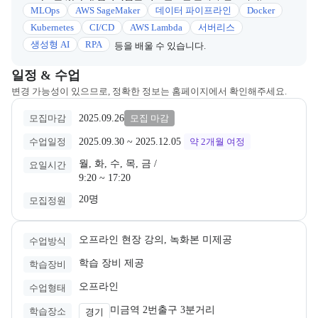
MLOps
AWS SageMaker
데이터 파이프라인
Docker
Kubernetes
CI/CD
AWS Lambda
서버리스
생성형 AI
RPA
등을 배울 수 있습니다.
교육과정 일정과 모집 상태에 따른 안내를 제공한다.
일정 & 수업
변경 가능성이 있으므로, 정확한 정보는 홈페이지에서 확인해주세요.
2025.09.26
모집마감
모집 마감
2025.09.30
 ~ 
2025.12.05
수업일정
약 2개월
여정
월, 화, 수, 목, 금 /

요일시간
9:20 ~ 17:20
20명
모집정원
오프라인 현장 강의, 녹화본 미제공
수업방식
학습 장비 제공
학습장비
오프라인
수업형태
미금역 2번출구 3분거리
학습장소
경기