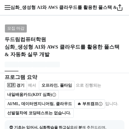
심화_생성형 AI와 AWS 클라우드를 활용한 풀스택 & 자동
브랜드: 두드림컴퓨터학원, 과정명: 심화_생성형 AI와
모집 마감
두드림컴퓨터학원
심화_생성형 AI와 AWS 클라우드를 활용한 풀스택
& 자동화 실무 개발
모집개요
캠프를 운영하거나 참여하는 회사 정보를 카드 형태로 제공한다.
프로그램 요약
🇰🇷
경기
에서
오프라인, 풀타임
으로 진행되는
내일배움카드(KDT 심화)
AI/ML, 데이터엔지니어링, 클라우드
🔥 부트캠프
입니다.
선발절차에 코딩테스트는 없습니다.
😎 기초는 있어서, 심화학습을 하고싶으신 분
께 추천드리며,