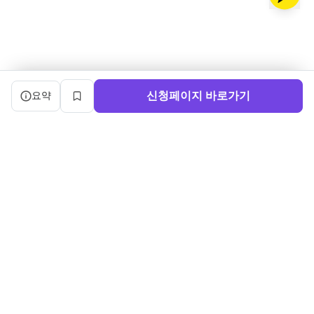
캠프 요약 정보와 상세 도우미, 북마크, 신청 버튼을 제공한다.
신청페이지 바로가기
요약
북마크
서비스 이용약관
ㅣ
개인정보처리방침
ㅣ
교육기관 가입
ㅣ
채용
ㅣ
블로그
내로우게이트 주식회사 ㅣ 대표 정사윤 ㅣ 사업자등록번호 140-86-03750
주소: (04515) 서울특별시 중구 세종대로 91, 3층 ㅣ 문의:
sayun@boottent.com
본 웹사이트 내의 교육과정 및 운영 정보, 디자인 및 화면의 구성, UI를 포
함한 일체의 콘텐츠에 대한