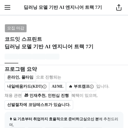
1 / 11
딥러닝 모델 기반 AI 엔지니어 트랙 7기
브랜드: 코드잇 스프린트, 과정명: 딥러닝 모델 기반 A
모집 마감
코드잇 스프린트
딥러닝 모델 기반 AI 엔지니어 트랙 7기
모집개요
캠프를 운영하거나 참여하는 회사 정보를 카드 형태로 제공한다.
프로그램 요약
온라인, 풀타임
으로 진행되는
내일배움카드(KDT)
AI/ML
🔥 부트캠프
입니다.
채용 관련
🎁
인재추천, 인턴십 진행
혜택이 있으며,
선발절차에 코딩테스트가 있습니다.
👩‍💻 기초부터 취업까지 효율적으로 준비하고싶으신 분
께 추천드리
며,