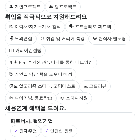
👤 개인프로젝트
👥 팀프로젝트
부트캠프 수강생을 대상으로 제공되는 취업 지원 서비스를 안내한다.
취업을 적극적으로 지원해드려요
📝 이력서/자기소개서 첨삭
🗣 포트폴리오 피드백
🪑 모의면접
⏰ 취업 및 커리어 특강
💎 현직자 멘토링
💁‍♀️ 커리어컨설팅
👨‍👩‍👧‍👦 수강생 커뮤니티를 통한 네트워킹
👋 개인별 담당 학습 도우미 배정
🧑‍💻 알고리즘 스터디, 코딩테스트
💻 코드리뷰
👫 피어러닝, 동료학습
📖 스터디지원
부트캠프의 채용 연계 기업 정보와 추가 안내 내용을 제공한다.
채용연계 혜택을 드려요.
파트너사, 협약기업
✓
인재추천
✓
인턴십 진행