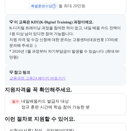
월 최대 20만원
특별훈련수당
💡 이 교육은 
KDT(K-Digital Training)
 과정이에요.
K-디지털 트레이닝 과정을 참여한 적이 없고, 내일 배움 카드 잔액이 
1원 이상 남아 있다면 참여 가능합니다.

지원 자격 및 수강 신청에 대한 문의는 고용센터(대표번호 1350)로 
문의해 주세요 :)

* 2026년 1월 과정부터 자기부담금이 발생될 수 있습니다. (최대 60
만원)
💡 참고 링크
교육과정 고용24 페이지 바로가기
교육과정 지원 자격과 우대 사항을 각각 묶어서 안내한다.
지원자격을 꼭 확인해주세요.
필수
정규 훈련 시간에 학습 참여 가능한 분
교육과정 지원 절차와 참여 조건, 상세 참고사항을 안내한다.
이런 절차로 지원할 수 있어요.
신청서(서류) 작성
→
인터뷰(비대면)
→