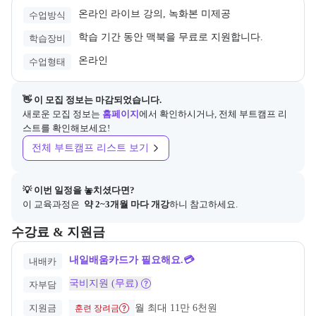
온라인 라이브 강의, 녹화본 미제공
수업방식
학습 기간 동안 맥북을 무료로 지원합니다.
학습장비
온라인
수업형태
👋 이 모집 정보는 마감되었습니다.
새로운 모집 정보는
홈페이지
에서 확인하시거나, 전체 부트캠프 리
스트를 확인해보세요!
전체 부트캠프 리스트 보기
💡 이번 일정을 놓치셨다면?
이 교육과정은 
 약 2~3개월 마다 개강
하니 참고하세요.
교육과정의 비용 및 결제 관련 정보를 안내한다. 필요 시 정부지원 과정
수강료 & 지원금
내일배움카드가 필요해요.💳
내배카
국비지원 (무료)
자부담
지원금
월 최대 11만 6천원
훈련 장려금