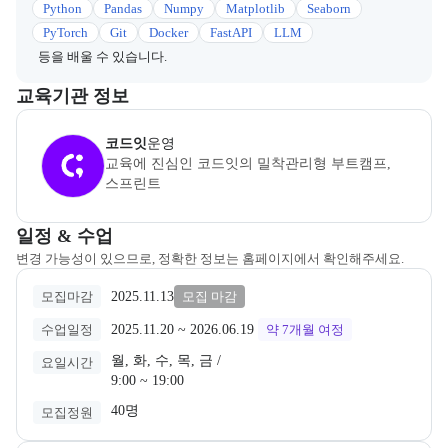
Python
Pandas
Numpy
Matplotlib
Seaborn
PyTorch
Git
Docker
FastAPI
LLM
등을 배울 수 있습니다.
이 섹션에서는 부트캠프를 운영하거나 주관하는 회사의 정보를 카드 
교육기관 정보
코드잇
은(는) 본 부트캠프의
운영
사로, 상세 소개 페이지로 이동할 
코드잇
운영
교육에 진심인 코드잇의 밀착관리형 부트캠프, 
스프린트
교육과정 일정과 모집 상태에 따른 안내를 제공한다.
일정 & 수업
변경 가능성이 있으므로, 정확한 정보는 홈페이지에서 확인해주세요.
2025.11.13
모집마감
모집 마감
2025.11.20
 ~ 
2026.06.19
수업일정
약 7개월
여정
월, 화, 수, 목, 금 /

요일시간
9:00 ~ 19:00
40명
모집정원