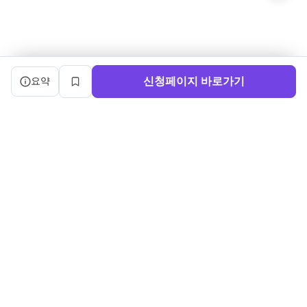
캠프 요약 정보와 상세 도우미, 북마크, 신청 버튼을 제공한다.
신청페이지 바로가기
요약
북마크
서비스 이용약관
ㅣ
개인정보처리방침
ㅣ
교육기관 가입
ㅣ
채용
ㅣ
블로그
내로우게이트 주식회사 ㅣ 대표 정사윤 ㅣ 사업자등록번호 140-86-03750
주소: (04515) 서울특별시 중구 세종대로 91, 3층 ㅣ 문의:
sayun@boottent.com
본 웹사이트 내의 교육과정 및 운영 정보, 디자인 및 화면의 구성, UI를 포
함한 일체의 콘텐츠에 대한
무단 복제, 배포, 가공, 크롤링, 스크래핑 등의 행위는 저작권법, 콘텐츠산