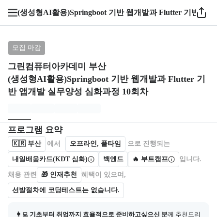
1 / 4
(생성형AI활용)Springboot 기반 웹개발과 Flutter 기반
브랜드: 그린컴퓨터아카데미 부산, 과정명: (생성형AI활용)
모집 마감
그린컴퓨터아카데미 부산
(생성형AI활용)Springboot 기반 웹개발과 Flutter 기
반 앱개발 실무양성 심화과정 10회차
모집개요
캠프를 운영하거나 참여하는 회사 정보를 카드 형태로 제공한다.
프로그램 요약
🇰🇷
부산
에서
오프라인, 풀타임
으로 진행되는
내일배움카드(KDT 심화)
백엔드
🔥 부트캠프
입니다.
채용 관련
🎁
인재추천
혜택이 있으며,
선발절차에 코딩테스트는 없습니다.
👩‍💻 기초부터 취업까지 효율적으로 준비하고싶으신 분
께 추천드리