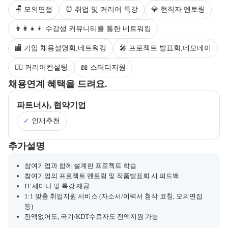
🪑 모의면접
⏰ 취업 및 커리어 특강
💎 현직자 멘토링
👨‍👩‍👧‍👦 수강생 커뮤니티를 통한 네트워킹
🏬 기업 채용설명회,네트워킹
🎤 프로젝트 발표회,데모데이
💁‍♀️ 커리어컨설팅
📖 스터디지원
부트캠프의 채용 연계 기업 정보와 추가 안내 내용을 제공한다.
채용연계 혜택을 드려요.
파트너사, 협약기업
✓
인재추천
부트캠프와 관련된 추가 안내 및 참고 사항을 제공한다.
추가설명
참여기업과 함께 설계한 프로젝트 학습
참여기업의 프로젝트 멘토링 및 작품발표회 시 피드백
IT 세미나 및 특강 제공
1:1 맞춤 취업지원 서비스 (자소서/이력서 첨삭·코칭, 모의면접
등)
잔액없어도, 국기/KDT수료자도 전액지원 가능