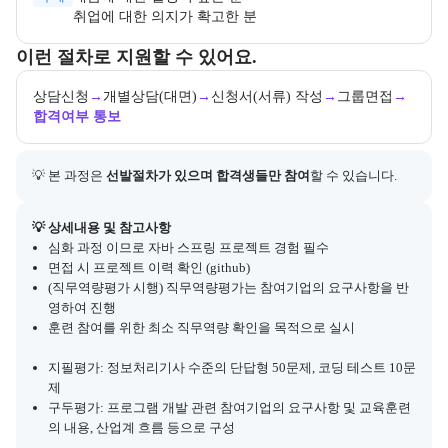
취업에 대한 의지가 확고한 분
교육과정 지원 절차와 참여 조건, 상세 참고사항을 안내한다.
이런 절차로 지원할 수 있어요.
상담신청
→
개별상담(대면)
→
신청서(서류) 작성
→
그룹면접
→
합격여부 통보
💡 본 과정은 
선발절차가 있으며 합격생들만 참여
할 수 있습니다.
아래에는 지원 절차의 상세 설명 및 참고 링크가 포함된다.
💡 상세내용 및 참고사항
심화 과정 이므로 자바 스프링 프로젝트 경험 필수
면접 시 프로젝트 이력 확인 (github)
(직무역량평가 시행) 직무역량평가는 참여기업의 요구사항을 반
영하여 진행
훈련 참여를 위한 최소 직무역량 확인을 목적으로 실시
지필평가: 정보처리기사 수준의 단답형 50문제, 코딩 테스트 10문
제
구두평가: 프로그램 개발 관련 참여기업의 요구사항 및 교육훈련
의 내용, 산업계 흐름 등으로 구성