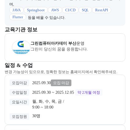
며,
JAVA
Springboot
AWS
CI/CD
SQL
RestAPI
Flutter
등을 배울 수 있습니다.
이 섹션에서는 부트캠프를 운영하거나 주관하는 회사의 정보를 카드 
교육기관 정보
(주)지아이티아카데미 부산2
은(는) 본 부트캠프의
운영
사로, 상세
그린컴퓨터아카데미 부산
운영
그린이 당신의 꿈을 응원합니다.
교육과정 일정과 모집 상태에 따른 안내를 제공한다.
일정 & 수업
변경 가능성이 있으므로, 정확한 정보는 홈페이지에서 확인해주세요.
2025.09.30
모집마감
모집 마감
2025.09.30
 ~ 
2025.12.05
수업일정
약 2개월
여정
월, 화, 수, 목, 금 /

요일시간
9:00 ~ 18:00
30명
모집정원