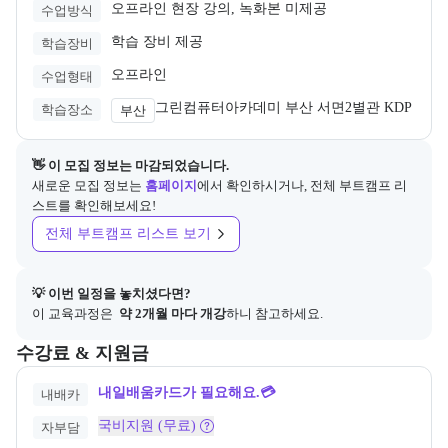
오프라인 현장 강의, 녹화본 미제공
수업방식
학습 장비 제공
학습장비
오프라인
수업형태
그린컴퓨터아카데미 부산 서면2별관 KDP
학습장소
부산
👋 이 모집 정보는 마감되었습니다.
새로운 모집 정보는
홈페이지
에서 확인하시거나, 전체 부트캠프 리
스트를 확인해보세요!
전체 부트캠프 리스트 보기
💡 이번 일정을 놓치셨다면?
이 교육과정은 
 약 2개월 마다 개강
하니 참고하세요.
교육과정의 비용 및 결제 관련 정보를 안내한다. 필요 시 정부지원 과정
수강료 & 지원금
내일배움카드가 필요해요.💳
내배카
국비지원 (무료)
자부담