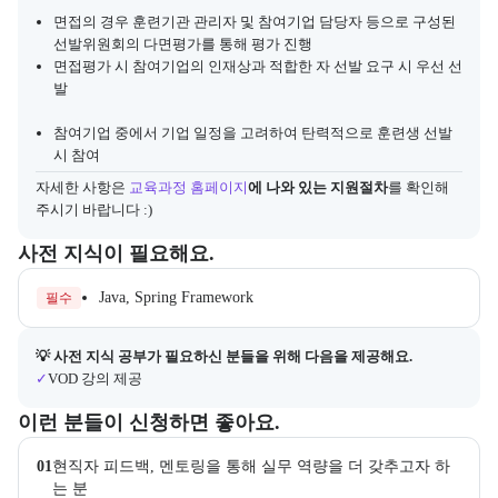
면접의 경우 훈련기관 관리자 및 참여기업 담당자 등으로 구성된
선발위원회의 다면평가를 통해 평가 진행
면접평가 시 참여기업의 인재상과 적합한 자 선발 요구 시 우선 선
발
참여기업 중에서 기업 일정을 고려하여 탄력적으로 훈련생 선발
시 참여
자세한 사항은
교육과정 홈페이지
에 나와 있는 지원절차
를 확인해 
주시기 바랍니다 :)
수강 전 준비하면 좋은 필수 및 권장 사전 지식과, 사전 학습 자료 제공
사전 지식이 필요해요.
Java, Spring Framework
필수
사전 지식 공부가 필요한 수강생을 위해 제공되는 자료 목록이다.
💡 사전 지식 공부가 필요하신 분들을 위해 다음을 제공해요.
✓
VOD 강의 제공
이 교육과정이 어떤 분들께 추천되는지 항목으로 안내한다. 더보기 버튼
이런 분들이 신청하면 좋아요.
01
현직자 피드백, 멘토링을 통해 실무 역량을 더 갖추고자 하
는 분