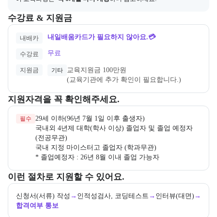
교육과정의 비용 및 결제 관련 정보를 안내한다. 필요 시 정부지원 과정
수강료 & 지원금
내일배움카드가 필요하지 않아요.💳
내배카
무료
수강료
지원금
교육지원금 100만원
기타
(교육기관에 추가 확인이 필요합니다.)
교육과정 지원 자격과 우대 사항을 각각 묶어서 안내한다.
지원자격을 꼭 확인해주세요.
29세 이하(96년 7월 1일 이후 출생자)

필수
국내외 4년제 대학(학사 이상) 졸업자 및 졸업 예정자 
(전공무관)

국내 지정 마이스터고 졸업자 (학과무관)

* 졸업예정자 : 26년 8월 이내 졸업 가능자
교육과정 지원 절차와 참여 조건, 상세 참고사항을 안내한다.
이런 절차로 지원할 수 있어요.
신청서(서류) 작성
→
인적성검사, 코딩테스트
→
인터뷰(대면)
→
합격여부 통보