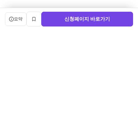
캠프 요약 정보와 상세 도우미, 북마크, 신청 버튼을 제공한다.
신청페이지 바로가기
요약
북마크
서비스 이용약관
ㅣ
개인정보처리방침
ㅣ
교육기관 가입
ㅣ
채용
ㅣ
블로그
내로우게이트 주식회사 ㅣ 대표 정사윤 ㅣ 사업자등록번호 140-86-03750
주소: (04515) 서울특별시 중구 세종대로 91, 3층 ㅣ 문의:
sayun@boottent.com
본 웹사이트 내의 교육과정 및 운영 정보, 디자인 및 화면의 구성, UI를 포
함한 일체의 콘텐츠에 대한
무단 복제, 배포, 가공, 크롤링, 스크래핑 등의 행위는 저작권법, 콘텐츠산
업진흥법 및 부정경쟁방지법 등
관련 법령에 의하여 엄격히 금지됩니다.
Copyright ©2026 Narrowgate ALL RIGHTS RESERVED