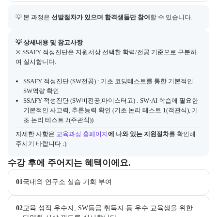
💡 본 과정은 
선발절차가 있으며 합격생들만 참여
할 수 있습니다.
아래에는 지원 절차의 상세 설명 및 참고 링크가 포함된다.
💡 상세내용 및 참고사항
※ SSAFY 적성진단은 지원서상 선택한 학력/전공 기준으로 구분하
여 실시합니다.
SSAFY 적성진단 (SW전공) : 기초 코딩테스트를 통한 기본적인
SW역량 확인
SSAFY 적성진단 (SW비전공,마이스터고) : SW·AI 학습에 필요한
기본적인 사고력, 추론능력 확인 (기초 논리 테스트 1(객관식), 기
초 논리 테스트 2(주관식))
자세한 사항은
교육과정 홈페이지
에 나와 있는 지원절차
를 확인해 
주시기 바랍니다 :)
교육과정 수강 시 제공되는 혜택 목록을 안내한다.
수강 후에 주어지는 혜택이에요.
01
국내외 연구소 실습 기회 부여
02
교육 성적 우수자, SW등급 취득자 등 우수 교육생을 위한 