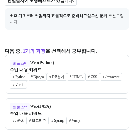
선발절차에 코딩테스트가 있습니다.
👩‍💻 기초부터 취업까지 효율적으로 준비하고싶으신 분
께 추천드립
니다.
다음 중,
1개의 과정
을 선택해서 공부합니다.
Web(Python)
웹 풀스택
수업 내용 키워드
#
Python
#
Django
#
DB설계
#
HTML
#
CSS
#
Javascript
#
Vue.js
Web(JAVA)
웹 풀스택
수업 내용 키워드
#
JAVA
#
알고리즘
#
Spring
#
Vue.js