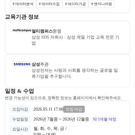
#
데이터분석
#
데이터수집
#
데이터가공
#
엔지니어링
이 섹션에서는 부트캠프를 운영하거나 주관하는 회사의 정보를 카드 
교육기관 정보
멀티캠퍼스
은(는) 본 부트캠프의
운영
사로, 상세 소개 페이지로 이
멀티캠퍼스
운영
삼성 SDS 자회사 · 삼성 계열 기업 교육 전문 기
업
삼성
은(는) 본 부트캠프의
주관
사로, 상세 소개 페이지로 이동할 수
삼성
주관
삼성전자는 사람과 사회를 생각하는 글로벌 일
류기업을 추구합니다.
교육과정 일정과 모집 상태에 따른 안내를 제공한다.
일정 & 수업
변경 가능성이 있으므로, 정확한 정보는 홈페이지에서 확인해주세요.
2026.05.11 17:00
모집마감
모집 마감
2026년 7월중
 ~ 
2026년 12월중
수업일정
약 5개월
여정
월, 화, 수, 목, 금 /

요일시간
9:00 ~ 18:00