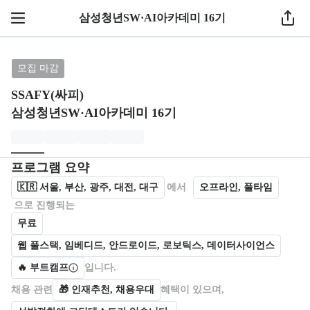
삼성청년SW·AI아카데미 16기
브랜드: SSAFY(싸피), 과정명: 삼성청년SW·AI아카데
모집 마감
SSAFY(싸피)
삼성청년SW·AI아카데미 16기
모집개요
캠프를 운영하거나 참여하는 회사 정보를 카드 형태로 제공한다.
프로그램 요약
🇰🇷
서울, 부산, 광주, 대전, 대구
에서
오프라인, 풀타임
으로 진행되는
무료
웹 풀스택, 임베디드, 안드로이드, 로보틱스, 데이터사이언스
🔥 부트캠프
입니다.
채용 관련
🎁
인재추천, 채용우대
혜택이 있으며,