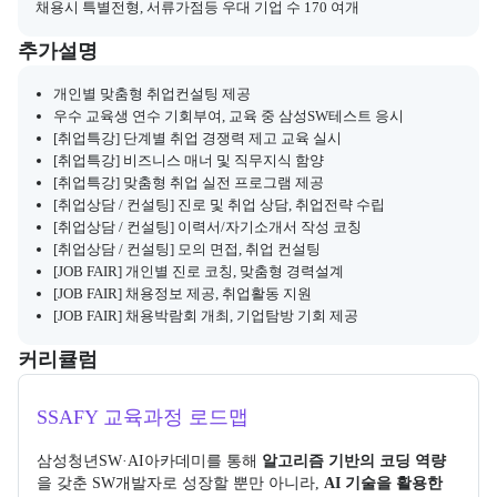
채용 연계와 관련된 추가 안내 내용을 마크다운 형식으로 제공한다.
채용시 특별전형, 서류가점등 우대 기업 수 170 여개
부트캠프와 관련된 추가 안내 및 참고 사항을 제공한다.
추가설명
개인별 맞춤형 취업컨설팅 제공
우수 교육생 연수 기회부여, 교육 중 삼성SW테스트 응시
[취업특강] 단계별 취업 경쟁력 제고 교육 실시
[취업특강] 비즈니스 매너 및 직무지식 함양
[취업특강] 맞춤형 취업 실전 프로그램 제공
[취업상담 / 컨설팅] 진로 및 취업 상담, 취업전략 수립
[취업상담 / 컨설팅] 이력서/자기소개서 작성 코칭
[취업상담 / 컨설팅] 모의 면접, 취업 컨설팅
[JOB FAIR] 개인별 진로 코칭, 맞춤형 경력설계
[JOB FAIR] 채용정보 제공, 취업활동 지원
[JOB FAIR] 채용박람회 개최, 기업탐방 기회 제공
커리큘럼
교육과정의 커리큘럼 정보를 안내한다.
커리큘럼
SSAFY 교육과정 로드맵
삼성청년SW·AI아카데미를 통해 
알고리즘 기반의 코딩 역량
을 갖춘 SW개발자로 성장할 뿐만 아니라, 
AI 기술을 활용한 